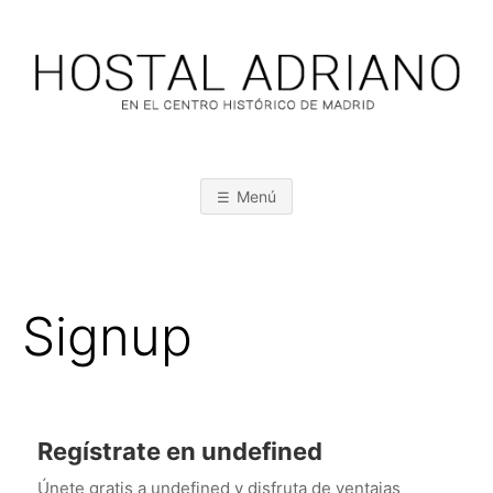
Saltar
al
contenido
H
O
Menú
S
T
Signup
A
L
Regístrate en undefined
A
Únete gratis a undefined y disfruta de ventajas