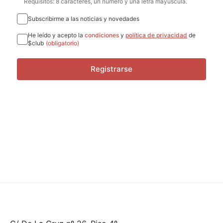
Requisitos: 8 caracteres, un número y una letra mayúscula.
Subscribirme a las noticias y novedades
He leído y acepto la
condiciones
y
política de privacidad
de
$club
(obligatorio)
Registrarse